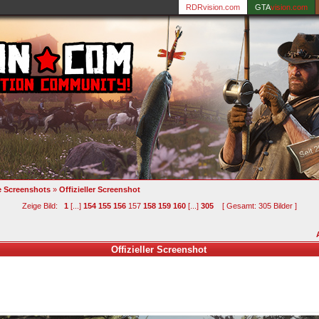
RDRvision.com
GTA
vision.com
le Screenshots
»
Offizieller Screenshot
Zeige Bild:
1
[...]
154
155
156
157
158
159
160
[...]
305
[ Gesamt: 305 Bilder ]
Offizieller Screenshot