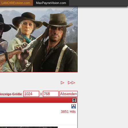
LANOIREvision.com
MaxPayneVision.com
Anzeige-Größe
:
X
3851 Hits