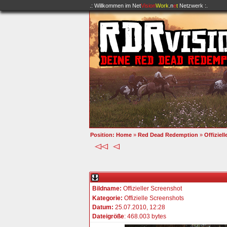
.: Willkommen im
Net
Vision
Work
.n
e
t
Netzwerk :.
Position:
Home
»
Red Dead Redemption
»
Offiziel
Bildname:
Offizieller Screenshot
Kategorie:
Offizielle Screenshots
Datum:
25.07.2010, 12:28
Dateigröße
: 468.003 bytes