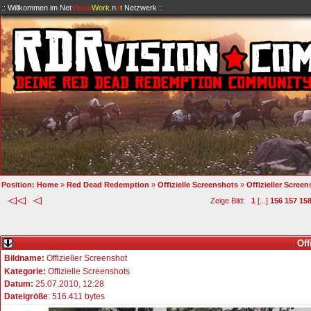
.: Willkommen im
Net
Vision
Work
.n
e
t
Netzwerk :.
Position:
Home
»
Red Dead Redemption
»
Offizielle Screenshots
»
Offizieller Scree
Zeige Bild:
1
[...]
156
157
15
Off
Bildname:
Offizieller Screenshot
Kategorie:
Offizielle Screenshots
Datum:
25.07.2010, 12:28
Dateigröße
: 516.411 bytes