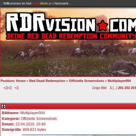
.: Willkommen im
Net
Vision
Work
.n
e
t
Netzwerk :.
Position:
Home
»
Red Dead Redemption
»
Offizielle Screenshots
»
Multiplayer004
Zeige Bild:
1
[...]
201
202
20
Bildname:
Multiplayer004
Kategorie:
Offizielle Screenshots
Datum:
22.04.2010, 10:40
Dateigröße
: 809.821 bytes