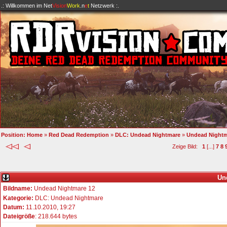
.: Willkommen im
Net
Vision
Work
.n
e
t
Netzwerk :.
Position:
Home
»
Red Dead Redemption
»
DLC: Undead Nightmare
»
Undead Nightm
Zeige Bild:
1
[...]
7
8
Un
Bildname:
Undead Nightmare 12
Kategorie:
DLC: Undead Nightmare
Datum:
11.10.2010, 19:27
Dateigröße
: 218.644 bytes