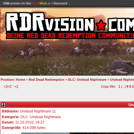
.: Willkommen im
Net
Vision
Work
.n
e
t
Netzwerk :.
Position:
Home
»
Red Dead Redemption
»
DLC: Undead Nightmare
»
Undead Nightm
Zeige Bild:
1
[...]
8
9
1
Un
Bildname:
Undead Nightmare 11
Kategorie:
DLC: Undead Nightmare
Datum:
11.10.2010, 19:27
Dateigröße
: 414.098 bytes