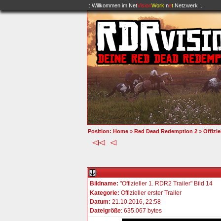
.: Willkommen im
Net
Vision
Work
.n
e
t
Netzwerk :.
Position:
Home
»
Red Dead Redemption 2
»
Offizie
Bildname:
"Offizieller 1. RDR2 Trailer" Bild 14
Kategorie:
Offizieller erster Trailer
Datum:
21.10.2016, 22:58
Dateigröße
: 635.067 bytes