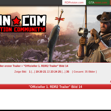
RDRvision.com
GTA
vision.com
ller erster Trailer
»
"Offizieller 1. RDR2 Trailer" Bild 14
Zeige Bild:
1
[...]
19
20
21
22
23
24
25
[...]
35
[ Gesamt: 35 Bilder ]
"Offizieller 1. RDR2 Trailer" Bild 14