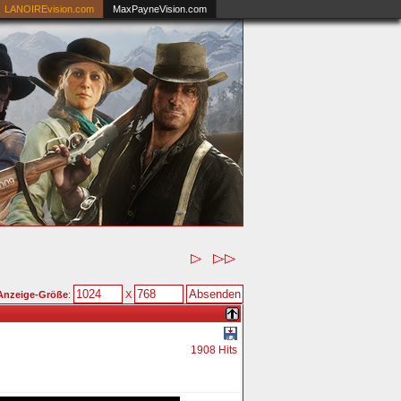
LANOIREvision.com
MaxPayneVision.com
Anzeige-Größe
:
X
1908 Hits