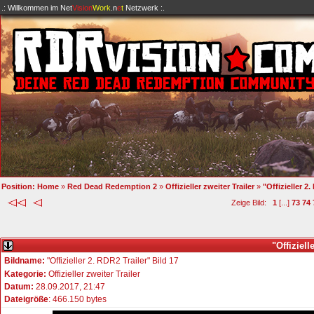
.: Willkommen im
Net
Vision
Work
.n
e
t
Netzwerk :.
Position:
Home
»
Red Dead Redemption 2
»
Offizieller zweiter Trailer
»
"Offizieller 2.
Zeige Bild:
1
[...]
73
74
"Offiziell
Bildname:
"Offizieller 2. RDR2 Trailer" Bild 17
Kategorie:
Offizieller zweiter Trailer
Datum:
28.09.2017, 21:47
Dateigröße
: 466.150 bytes