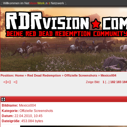
.: Willkommen im
Net
Vision
Work
.n
e
t
Netzwerk :.
Position:
Home
»
Red Dead Redemption
»
Offizielle Screenshots
»
Mexico004
Zeige Bild:
1
[...]
182
183
18
Bildname:
Mexico004
Kategorie:
Offizielle Screenshots
Datum:
22.04.2010, 10:45
Dateigröße
: 453.084 bytes