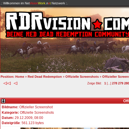
.: Willkommen im
Net
Vision
Work
.n
e
t
Netzwerk :.
Position:
Home
»
Red Dead Redemption
»
Offizielle Screenshots
»
Offizieller Scree
Zeige Bild:
1
[...]
278
279
28
Off
Bildname:
Offizieller Screenshot
Kategorie:
Offizielle Screenshots
Datum:
29.12.2009, 08:00
Dateigröße
: 561.123 bytes