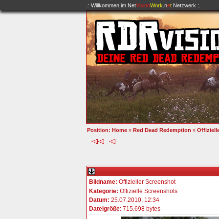
.: Willkommen im
Net
Vision
Work
.n
e
t
Netzwerk :.
Position:
Home
»
Red Dead Redemption
»
Offiziel
Bildname:
Offizieller Screenshot
Kategorie:
Offizielle Screenshots
Datum:
25.07.2010, 12:34
Dateigröße
: 715.698 bytes