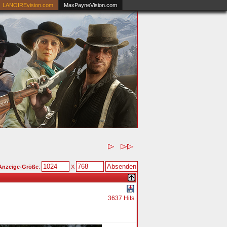
LANOIREvision.com
MaxPayneVision.com
Anzeige-Größe
:
X
3637 Hits