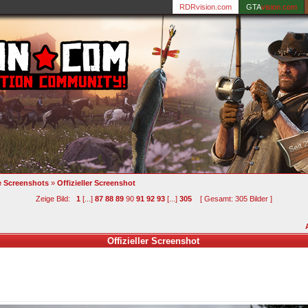
RDRvision.com
GTA
vision.com
le Screenshots
»
Offizieller Screenshot
Zeige Bild:
1
[...]
87
88
89
90
91
92
93
[...]
305
[ Gesamt: 305 Bilder ]
Offizieller Screenshot