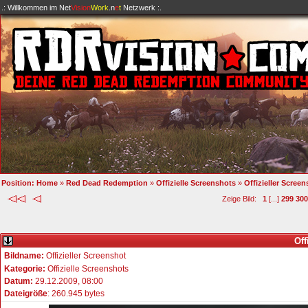
.: Willkommen im
Net
Vision
Work
.n
e
t
Netzwerk :.
Position:
Home
»
Red Dead Redemption
»
Offizielle Screenshots
»
Offizieller Scree
Zeige Bild:
1
[...]
299
300
Off
Bildname:
Offizieller Screenshot
Kategorie:
Offizielle Screenshots
Datum:
29.12.2009, 08:00
Dateigröße
: 260.945 bytes