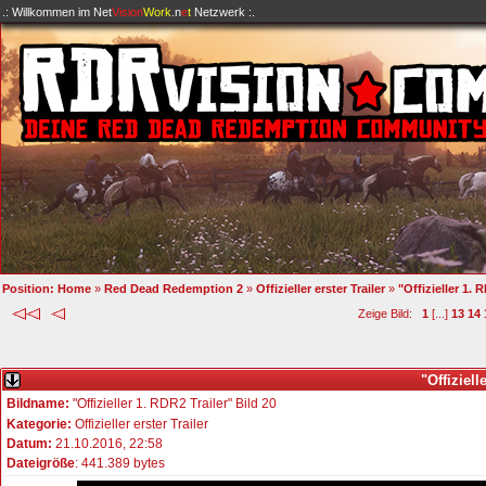
.: Willkommen im
Net
Vision
Work
.n
e
t
Netzwerk :.
Position:
Home
»
Red Dead Redemption 2
»
Offizieller erster Trailer
»
"Offizieller 1. 
Zeige Bild:
1
[...]
13
14
"Offiziell
Bildname:
"Offizieller 1. RDR2 Trailer" Bild 20
Kategorie:
Offizieller erster Trailer
Datum:
21.10.2016, 22:58
Dateigröße
: 441.389 bytes