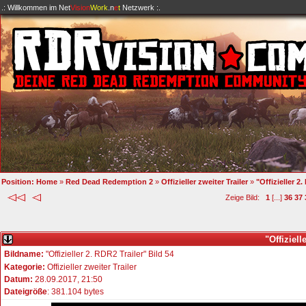
.: Willkommen im
Net
Vision
Work
.n
e
t
Netzwerk :.
Position:
Home
»
Red Dead Redemption 2
»
Offizieller zweiter Trailer
»
"Offizieller 2.
Zeige Bild:
1
[...]
36
37
"Offiziell
Bildname:
"Offizieller 2. RDR2 Trailer" Bild 54
Kategorie:
Offizieller zweiter Trailer
Datum:
28.09.2017, 21:50
Dateigröße
: 381.104 bytes