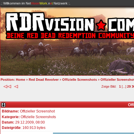
.: Willkommen im
Net
Vision
Work
.n
e
t
Netzwerk :.
Position:
Home
»
Red Dead Revolver
»
Offizielle Screenshots
»
Offizieller Screensho
Zeige Bild:
1
[...]
29
3
Off
Bildname:
Offizieller Screenshot
Kategorie:
Offizielle Screenshots
Datum:
29.12.2009, 08:00
Dateigröße
: 160.913 bytes