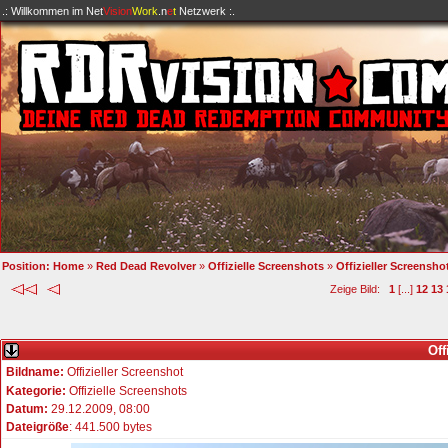
.: Willkommen im
Net
Vision
Work
.n
e
t
Netzwerk :.
Position:
Home
»
Red Dead Revolver
»
Offizielle Screenshots
»
Offizieller Screensho
Zeige Bild:
1
[...]
12
13
Off
Bildname:
Offizieller Screenshot
Kategorie:
Offizielle Screenshots
Datum:
29.12.2009, 08:00
Dateigröße
: 441.500 bytes